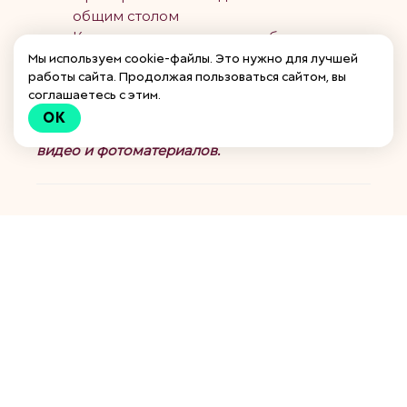
общим столом
Как перевести малыша к общему столу
и поддержать интерес к еде, а не
Мы используем cookie-файлы. Это нужно для лучшей
работы сайта. Продолжая пользоваться сайтом, вы
тревогу у мамы и многое другое.
соглашаетесь с этим.
OK
Лекцию сопровождает большое количество
видео и фотоматериалов.
Кому будет полезно?
👶
Мамам малышей от 4 до 12 месяцев
, кто:
хочет понять,
когда и как начать
;