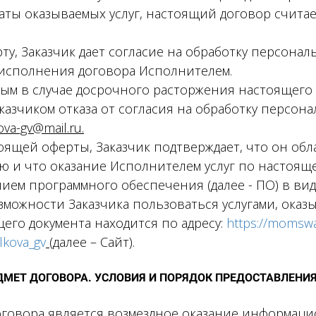
латы оказываемых услуг, настоящий договор счита
ту, Заказчик дает согласие на обработку персонал
 исполнения договора Исполнителем.
ным в случае досрочного расторжения настоящег
казчиком отказа от согласия на обработку персон
va-gv@mail.ru.
тоящей оферты, Заказчик подтверждает, что он об
 и что оказание Исполнителем услуг по настояще
ем программного обеспечения (далее - ПО) в вид
можности Заказчика пользоваться услугами, оказ
щего документа находится по адресу:
https://momswa
alkova_gv
(далее – Сайт).
ДМЕТ ДОГОВОРА. УСЛОВИЯ И ПОРЯДОК ПРЕДОСТАВЛЕНИЯ
Договора является возмездное оказание информа