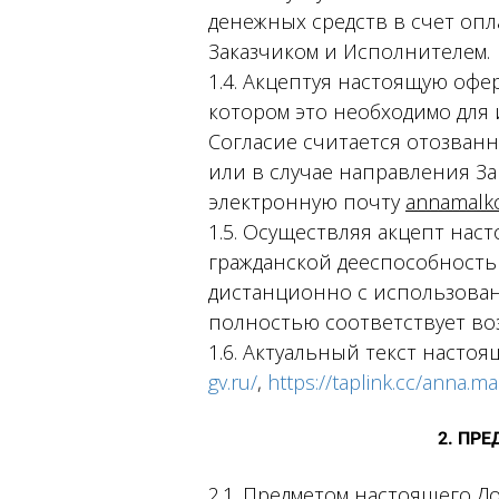
денежных средств в счет оп
Заказчиком и Исполнителем.
1.4. Акцептуя настоящую офер
котором это необходимо для
Согласие считается отозван
или в случае направления За
электронную почту
annamalko
1.5. Осуществляя акцепт нас
гражданской дееспособностью
дистанционно с использовани
полностью соответствует воз
1.6. Актуальный текст настоя
gv.ru/
,
https://taplink.cc/anna.m
2.
ПРЕ
2.1. Предметом настоящего 