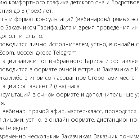
ю комфортного графика детского сна и бодрствов
ния до 3 (трех) лет.
сть и формат консультаций (вебинаров/прямых эф
о Заказчиком Тарифа. Дата и время проведения и
дополнительно.
проводится лично Исполнителем, устно, в онлайн 
oom, мессенджера Telegram.
ации зависит от выбранного Тарифа и составляет 
 проводится в формате очной встречи Заказчика с
ика либо в ином согласованном Сторонами месте.
ции составляет 2 (два) часа.
нсультаций в очном формате и дополнительные у
я.
ия вебинар, прямой эфир, мастер-класс, проводятс
лицами, устно, в онлайн формате, дистанционно
 Telegram.
овременно нескольким Заказчикам. Заказчик пони