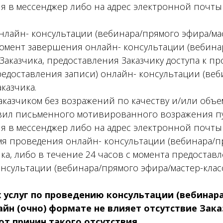
 в мессенджер либо на адрес электронной почты
онлайн- консультации (вебинара/прямого эфира/мас
омент завершения онлайн- консультации (вебина
 Заказчика, предоставления Заказчику доступа к п
едоставления записи) онлайн- консультации (веб
аказчика.
аказчиком без возражений по качеству и/или объе
аявил письменного мотивированного возражения п
 в мессенджер либо на адрес электронной почты
мя проведения онлайн- консультации (вебинара/пр
ка, либо в течение 24 часов с момента предоставл
нсультации (вебинара/прямого эфира/мастер-класс
х услуг по проведению консультации (вебинар
айн (очно) формате не влияет отсутствие За
т причин такого отсутствия.