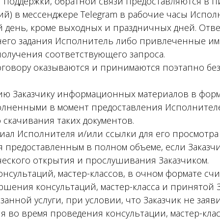
й поддержки, обратной связи предоставляются в 
й) в мессенджере Telegram в рабочие часы Исполни
 день, кроме выходных и праздничных дней. Отв
него задания Исполнитель либо привлеченные им
получения соответствующего запроса.
Договору оказываются и принимаются поэтапно бе
нию Заказчику информационных материалов в форма
олненными в момент предоставления Исполнителе
 скачивания таких документов.
иал Исполнителя и/или ссылки для его просмотра
тся предоставленным в полном объеме, если Заказч
ческого открытия и прослушивания Заказчиком.
консультаций, мастер-классов, в очном формате сч
ршения консультаций, мастер-класса и принятой 
азанной услуги, при условии, что Заказчик не зая
 во время проведения консультации, мастер-клас